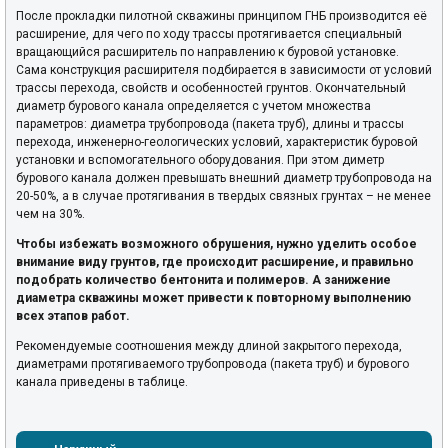
После прокладки пилотной скважины принципом ГНБ производится её
расширение, для чего по ходу трассы протягивается специальный
вращающийся расширитель по направлению к буровой установке.
Сама конструкция расширителя подбирается в зависимости от условий
трассы перехода, свойств и особенностей грунтов. Окончательный
диаметр бурового канала определяется с учетом множества
параметров: диаметра трубопровода (пакета труб), длины и трассы
перехода, инженерно-геологических условий, характеристик буровой
установки и вспомогательного оборудования. При этом диметр
бурового канала должен превышать внешний диаметр трубопровода на
20-50%, а в случае протягивания в твердых связных грунтах – не менее
чем на 30%.
Чтобы избежать возможного обрушения, нужно уделить особое
внимание виду грунтов, где происходит расширение, и правильно
подобрать количество бентонита и полимеров. А занижение
диаметра скважины может привести к повторному выполнению
всех этапов работ.
Рекомендуемые соотношения между длиной закрытого перехода,
диаметрами протягиваемого трубопровода (пакета труб) и бурового
канала приведены в таблице.