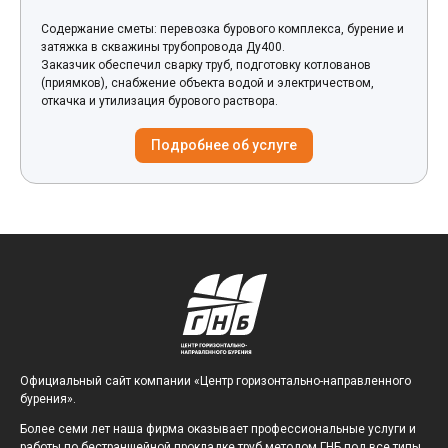
Содержание сметы: перевозка бурового комплекса, бурение и
затяжка в скважины трубопровода Ду400.
Заказчик обеспечил сварку труб, подготовку котлованов
(приямков), снабжение объекта водой и электричеством,
откачка и утилизация бурового раствора.
Подробнее об услуге
Официальный сайт компании «Центр горизонтально-направленного
бурения».
Более семи лет наша фирма оказывает профессиональные услуги и
работы по бестраншейной прокладке труб методом ГНБ под все типы