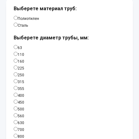
Выберете материал труб:
Полиэтилен
Сталь
Выберете диаметр трубы, мм:
63
110
160
225
250
315
355
400
450
500
560
630
700
800