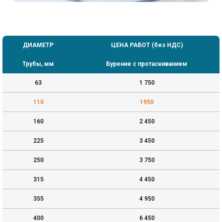
ДИАМЕТР
ЦЕНА РАБОТ (без НДС)
Трубы, мм
Бурение с протаскиванием
63
1 750
110
1950
160
2 450
225
3 450
250
3 750
315
4 450
355
4 950
400
6 450